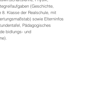
tegreifaufgaben (Geschichte,
ie 8. Klasse der Realschule, mit
rtungsmaßstab) sowie Elterninfos
Stundentafel, Pädagogisches
nde bidlungs- und
ne).
Versand & Rückgabe
Ihr
Zahlungsmethoden
Impressum