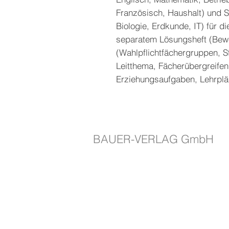
Französisch, Haushalt) und S
Biologie, Erdkunde, IT) für d
separatem Lösungsheft (Bewe
(Wahlpflichtfächergruppen, 
Leitthema, Fächerübergreife
Erziehungsaufgaben, Lehrplä
BAUER-VERLAG GmbH
Gennachstraße 1
87677 Thalhofen
mail@verlag-bauer.de
08345 / 1601