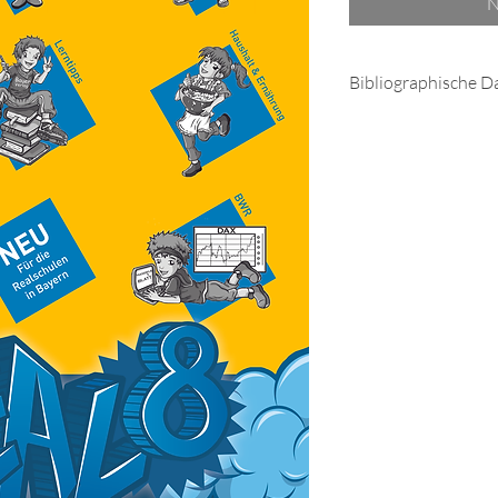
N
Bibliographische D
ISBN: 978-3-941013-
128 Seiten
Format: DIN A4
Soft
cover
Elternlösungsheft